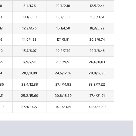
48
8,4/1,76
10,3/2,10
12,5/2,44
11
10,1/2,50
12,3/3,03
15,0/3,51
13
12,3/3,76
15,1/4,50
18,3/5,23
06
14,0/4,83
17,1/5,81
20,8/6,74
10
15,7/6,07
19,2/7,30
23,3/8,46
65
17,9/7,90
21,9/9,51
26,6/11,03
,4
20,1/9,99
24,6/12,03
29,9/13,95
,36
22,4/12,38
27,4/14,82
33,2/17,22
,11
25,2/15,60
30,8/18,79
37,4/21,91
,19
27,9/19,27
34,2/23,15
41,5/26,89