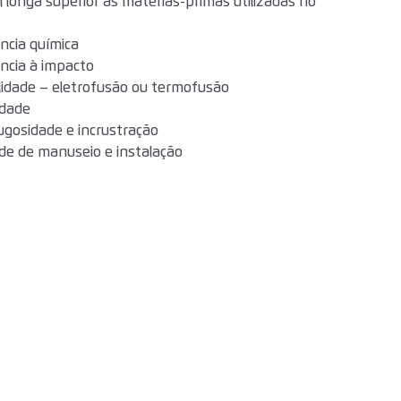
il longa superior as matérias-primas utilizadas no
ncia química
ncia à impacto
lidade – eletrofusão ou termofusão
lidade
ugosidade e incrustração
ade de manuseio e instalação