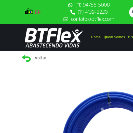
(11) 94756-5008
BR
(11) 4139-8220
contato@btflex.com
Home
Quem Somos
Pr
Voltar