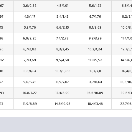
,67
3,6/0,82
4,5/1,01
5,6/1,23
6,8/1,
,97
4,3/1,17
5,4/1,45
6,7/1,76
8,2/2,
,45
5,3/1,76
6,6/2,15
8,1/2,63
10,0/3,
,86
6,0/2,25
7,4/2,78
9,2/3,39
11,4/4,
,30
6,7/2,82
8,3/3,45
10,3/4,24
12,7/5,
,02
7,7/3,69
9,5/4,50
11,8/5,52
14,6/6,
,81
8,6/4,64
10,7/5,69
13,3/7,0
16,4/8
67
9,6/5,75
11,9/7,02
14,7/8,64
18,2/10
,93
10,8/7,27
13,4/8,90
16,6/10,89
20,5/13
,33
11,9/8,89
14,8/10,98
18,4/13,48
22,7/16