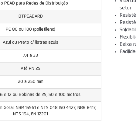
Vida út
o PEAD para Redes de Distribuição
setor
Resistê
BTPEADARD
Resistê
PE 80 ou 100 (polietileno)
Soldabi
Flexibi
Azul ou Preto c/ listras azuis
Baixa r
Facilid
7,4 a 33
Até PN 25
20 a 250 mm
6 e 12 ou Bobinas de 25, 50 e 100 metros.
m Geral: NBR 15561 e NTS 048 ISO 4427, NBR 8417,
NTS 194, EN 12201