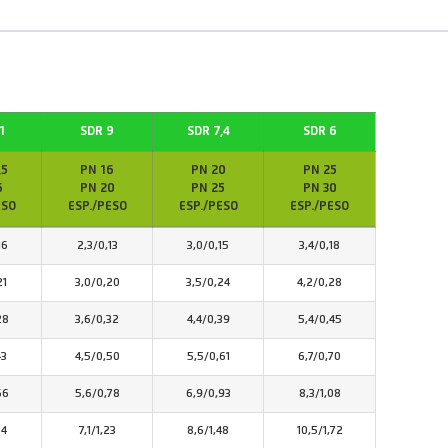
1
SDR 9
SDR 7,4
SDR 6
,5
PN 16
PN 20
PN 25
6
PN 20
PN 25
PN 30
ESO
ESP./PESO
ESP./PESO
ESP./PESO
16
2,3/0,13
3,0/0,15
3,4/0,18
21
3,0/0,20
3,5/0,24
4,2/0,28
28
3,6/0,32
4,4/0,39
5,4/0,45
43
4,5/0,50
5,5/0,61
6,7/0,70
66
5,6/0,78
6,9/0,93
8,3/1,08
04
7,1/1,23
8,6/1,48
10,5/1,72