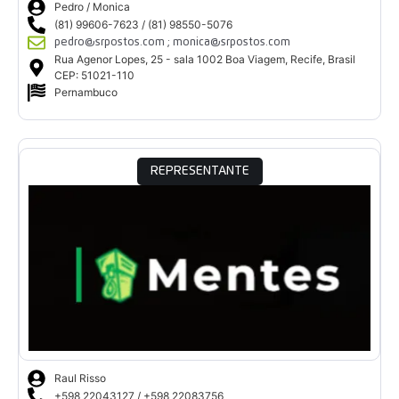
Pedro / Monica
(81) 99606-7623 / (81) 98550-5076
pedro@srpostos.com ; monica@srpostos.com
Rua Agenor Lopes, 25 - sala 1002 Boa Viagem, Recife, Brasil
CEP: 51021-110
Pernambuco
REPRESENTANTE
Raul Risso
+598 22043127 / +598 22083756