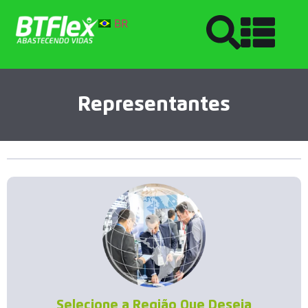
BR
Representantes
Selecione a Região Que Deseja