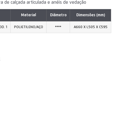
a de calçada articulada e anéis de vedação
Material
Diâmetro
Dimensões (mm)
D. 1
POLIETILENO/AÇO
****
A660 X L505 X C595
l