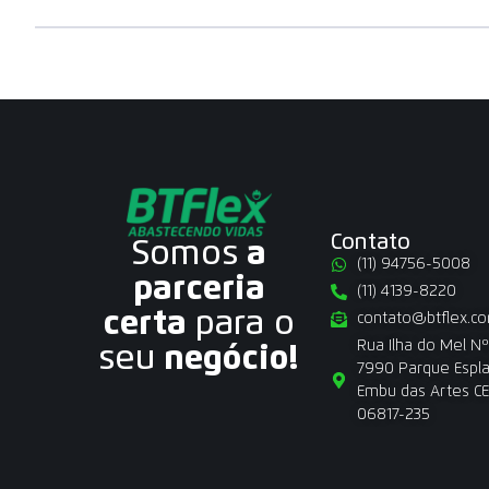
Contato
Somos
a
(11) 94756-5008
parceria
(11) 4139-8220
certa
para o
contato@btflex.co
Rua Ilha do Mel Nº
seu
negócio!
7990 Parque Espl
Embu das Artes CE
06817-235