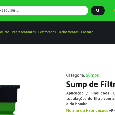
odutos
Representantes
Certificados
Treinamentos
Contato
Categoria:
Sumps
Sump de Filt
Aplicação / Finalidade:
tubulações do filtro com 
e da bomba
Norma de Fabricação:
ABN