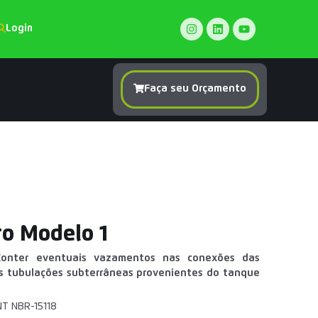
Login
Faça seu Orçamento
ro Modelo 1
 Conter eventuais vazamentos nas conexões das
as tubulações subterrâneas provenientes do tanque
T NBR-15118