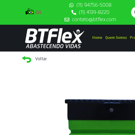
(11) 94756-5008
BR
(11) 4139-8220
contato@btflex.com
Home
Quem Somos
Pr
Voltar