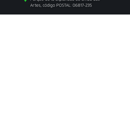
Artes, código POSTAL: 06817-235
Los Valores
La fe
La Disciplina
La autenticidad de
La ambición de
Confianza
El compromiso de
El menú
Horario de Atención al público
Lunes a Jueves, a las 07hrs a
las 17hrs Viernes, a las 07hrs
a las 16hrs
Conecte