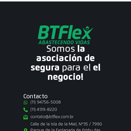
Somos
la
asociación de
segura
para el
el
negocio!
Contacto
(11) 94756-5008
(11) 4139-8220
contato@btflex.com.br
Calle de la Isla de la Miel, Nº35 / 7990
Parque de la Explanada de Embu das