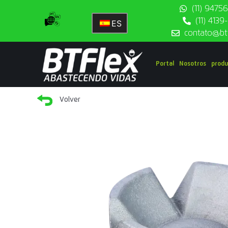
(11) 9475
(11) 413
ES
contato@bt
Portal
Nosotros
produ
Volver