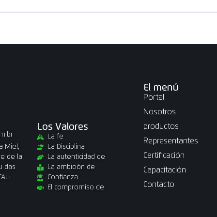
El menú
Portal
Nosotros
Los Valores
productos
m.br
La fe
Representantes
a Miel,
La Disciplina
Certificación
e de la
La autenticidad de
u das
La ambición de
Capacitación
TAL:
Confianza
Contacto
El compromiso de