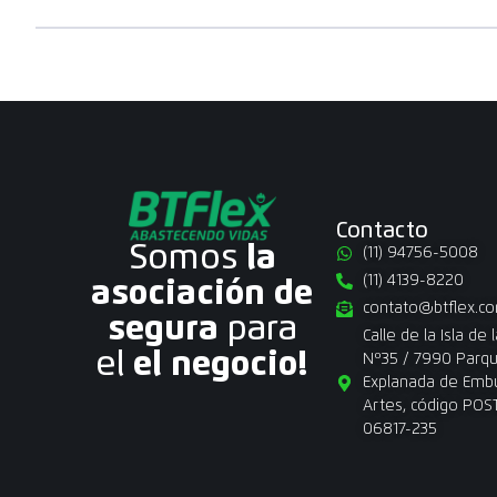
Contacto
Somos
la
(11) 94756-5008
(11) 4139-8220
asociación de
contato@btflex.co
segura
para
Calle de la Isla de l
el
el negocio!
Nº35 / 7990 Parqu
Explanada de Emb
Artes, código POS
06817-235