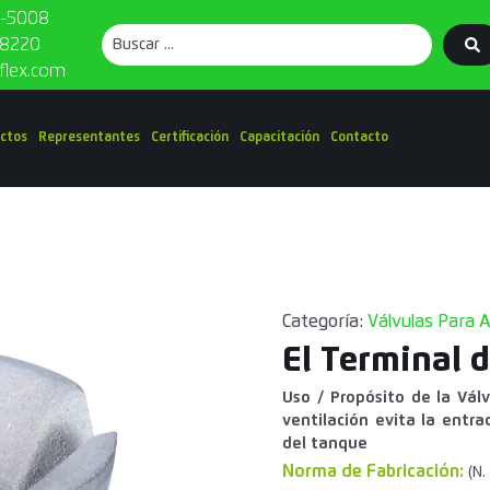
6-5008
9-8220
flex.com
ctos
Representantes
Certificación
Capacitación
Contacto
Categoría:
Válvulas Para A
El Terminal 
Uso / Propósito de la Válv
ventilación evita la entra
del tanque
Norma de Fabricación:
(N.