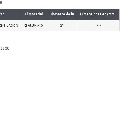
de
cto
El Material
Diámetro de la
Dimensiones en (mm).
VENTILACIÓN
El ALUMINIO
2"
****
izado