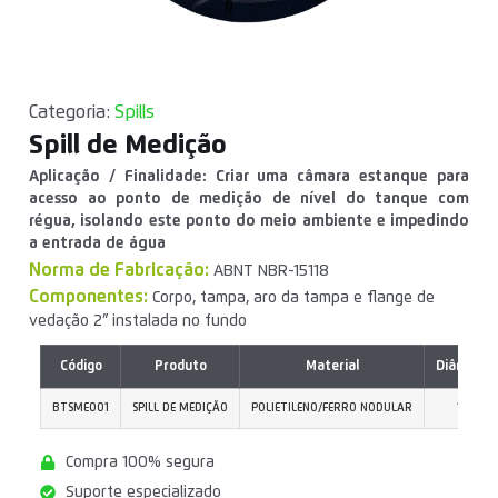
Categoria:
Spills
Spill de Medição
Aplicação / Finalidade: Criar uma câmara estanque para
acesso ao ponto de medição de nível do tanque com
régua, isolando este ponto do meio ambiente e impedindo
a entrada de água
Norma de Fabricação:
ABNT NBR-15118
Componentes:
Corpo, tampa, aro da tampa e flange de
vedação 2” instalada no fundo
Código
Produto
Material
Diâmetro
BTSME001
SPILL DE MEDIÇÃO
POLIETILENO/FERRO NODULAR
12"
Compra 100% segura
Suporte especializado