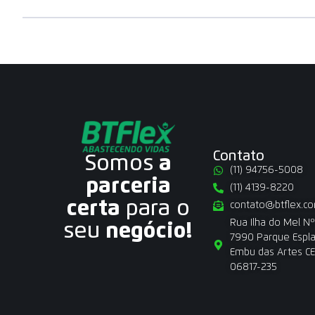
Contato
Somos
a
(11) 94756-5008
parceria
(11) 4139-8220
certa
para o
contato@btflex.co
Rua Ilha do Mel Nº
seu
negócio!
7990 Parque Espl
Embu das Artes CE
06817-235