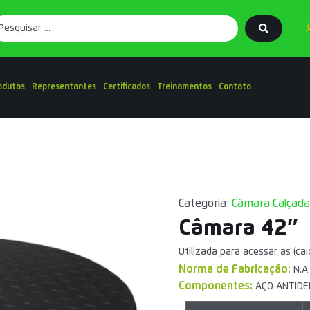
odutos
Representantes
Certificados
Treinamentos
Contato
Categoria:
Câmara Calçada
Câmara 42″
Utilizada para acessar as (c
Norma de Fabricação:
N.A
Componentes:
AÇO ANTID