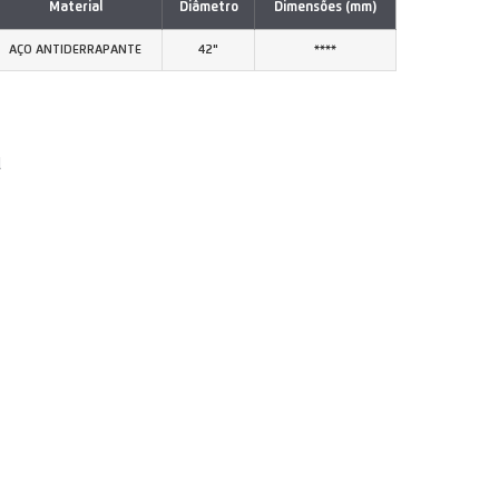
Material
Diâmetro
Dimensões (mm)
AÇO ANTIDERRAPANTE
42"
****
l