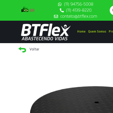
(11) 94756-5008
BR
(11) 4139-8220
contato@btflex.com
Home
Quem Somos
Pr
Voltar