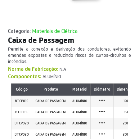
Categoria:
Materiais de Elétrica
Caixa de Passagem
Permite a conexão e derivação dos condutores, evitando
emendas expostas e reduzindo riscos de curtos-circuitos e
incêndios.
Norma de Fabricação:
N.A
Componentes:
ALUMÍNIO
Código
Produto
Material
Diâmetro
Dimensões 
BTCP010
CAIXA DE PASSAGEM
ALUMÍNIO
****
100 X 100
BTCP015
CAIXA DE PASSAGEM
ALUMÍNIO
****
150 X 150
BTCP020
CAIXA DE PASSAGEM
ALUMÍNIO
****
200 X 200
BTCP030
CAIXA DE PASSAGEM
ALUMÍNIO
****
300 X 300