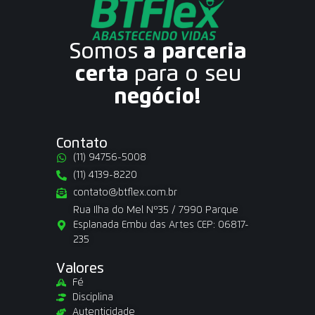
Somos
a parceria
certa
para o seu
negócio!
Contato
(11) 94756-5008
(11) 4139-8220
contato@btflex.com.br
Rua Ilha do Mel Nº35 / 7990 Parque
Esplanada Embu das Artes CEP: 06817-
235
Valores
Fé
Disciplina
Autenticidade